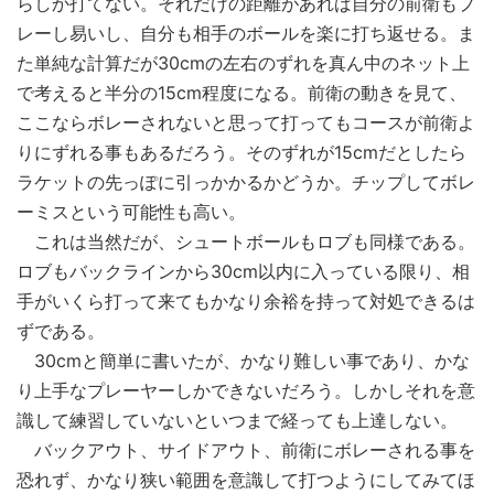
らしか打てない。それだけの距離があれば自分の前衛もプ
レーし易いし、自分も相手のボールを楽に打ち返せる。ま
た単純な計算だが30cmの左右のずれを真ん中のネット上
で考えると半分の15cm程度になる。前衛の動きを見て、
ここならボレーされないと思って打ってもコースが前衛よ
りにずれる事もあるだろう。そのずれが15cmだとしたら
ラケットの先っぽに引っかかるかどうか。チップしてボレ
ーミスという可能性も高い。
これは当然だが、シュートボールもロブも同様である。
ロブもバックラインから30cm以内に入っている限り、相
手がいくら打って来てもかなり余裕を持って対処できるは
ずである。
30cmと簡単に書いたが、かなり難しい事であり、かな
り上手なプレーヤーしかできないだろう。しかしそれを意
識して練習していないといつまで経っても上達しない。
バックアウト、サイドアウト、前衛にボレーされる事を
恐れず、かなり狭い範囲を意識して打つようにしてみてほ