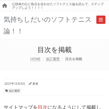
心技体の心に焦点を合わせたソフトテニス論を読んで、ステップ
アップしよう！！！！
気持ちしだいのソフトテニス
Toggl
論！！
目次を掲載
HOME
改訂履歴
目次を掲載
2021年12月4日
著者
改訂履歴
サイトマップを
目次
になるようにして掲載し